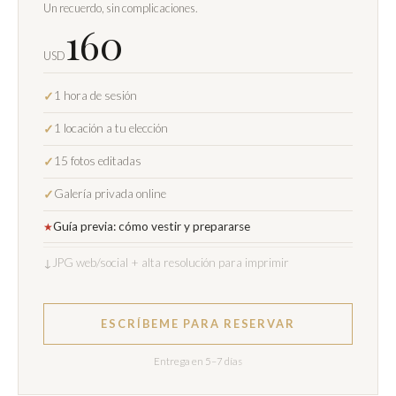
Un recuerdo, sin complicaciones.
160
USD
1 hora de sesión
✓
1 locación a tu elección
✓
15 fotos editadas
✓
Galería privada online
✓
Guía previa: cómo vestir y prepararse
★
↓
JPG web/social + alta resolución para imprimir
ESCRÍBEME PARA RESERVAR
Entrega en 5–7 días