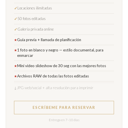
Locaciones ilimitadas
✓
50 fotos editadas
✓
Galería privada online
✓
Guía previa + llamada de planificación
★
1 foto en blanco y negro — estilo documental, para
★
enmarcar
Mini video slideshow de 30 seg con las mejores fotos
★
Archivos RAW de todas las fotos editadas
★
↓
JPG web/social + alta resolución para imprimir
ESCRÍBEME PARA RESERVAR
Entrega en 7–10 días