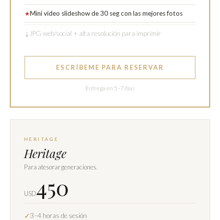
Mini video slideshow de 30 seg con las mejores fotos
★
↓
JPG web/social + alta resolución para imprimir
ESCRÍBEME PARA RESERVAR
Entrega en 5–7 días
HERITAGE
Heritage
Para atesorar generaciones.
450
USD
3–4 horas de sesión
✓